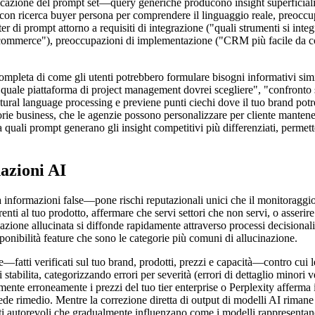
icazione del prompt set—query generiche producono insight superficiali
on ricerca buyer persona per comprendere il linguaggio reale, preoccupa
r di prompt attorno a requisiti di integrazione ("quali strumenti si inte
ommerce"), preoccupazioni di implementazione ("CRM più facile da confi
a completa di come gli utenti potrebbero formulare bisogni informativi s
"quale piattaforma di project management dovrei scegliere", "confront
atural language processing e previene punti ciechi dove il tuo brand pot
rie business, che le agenzie possono personalizzare per cliente manten
a quali prompt generano gli insight competitivi più differenziati, perme
azioni AI
nformazioni false—pone rischi reputazionali unici che il monitoraggio 
renti al tuo prodotto, affermare che servi settori che non servi, o asseri
rmazione allucinata si diffonde rapidamente attraverso processi decisiona
ponibilità feature che sono le categorie più comuni di allucinazione.
line—fatti verificati sul tuo brand, prodotti, prezzi e capacità—contro cu
stabilita, categorizzando errori per severità (errori di dettaglio minori 
emente erroneamente i prezzi del tuo tier enterprise o Perplexity afferm
iede rimedio. Mentre la correzione diretta di output di modelli AI rimane
onti autorevoli che gradualmente influenzano come i modelli rappresentan