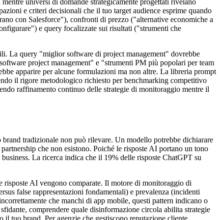
 mentre universi di domande strategicamente progettati rivelano
zioni e criteri decisionali che il tuo target audience esprime quando
grano con Salesforce"), confronti di prezzo ("alternative economiche a
gurare") e query focalizzate sui risultati ("strumenti che
imili. La query "miglior software di project management" dovrebbe
o software project management" e "strumenti PM più popolari per team
rebbe apparire per alcune formulazioni ma non altre. La libreria prompt
endo il rigore metodologico richiesto per benchmarking competitivo
ttendo raffinamento continuo delle strategie di monitoraggio mentre il
brand tradizionale non può rilevare. Un modello potrebbe dichiarare
re partnership che non esistono. Poiché le risposte AI portano un tono
li business. La ricerca indica che il 19% delle risposte ChatGPT su
i le risposte AI vengono comparate. Il motore di monitoraggio di
versus false rappresentazioni fondamentali) e prevalenza (incidenti
a incorrettamente che manchi di app mobile, questi pattern indicano o
 sfidante, comprendere quale disinformazione circola abilita strategie
o il tuo brand. Per agenzie che gestiscono reputazione cliente