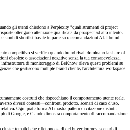
uando gli utenti chiedono a Perplexity "quali strumenti di project
sposte ottengono attenzione qualificata da prospect ad alto intento.
ecisioni di shortlist basate in parte su raccomandazioni AI. I brand
ento competitivo si verifica quando brand rivali dominano la share of
zioni obsolete o associazioni negative senza la tua consapevolezza.
L'infrastruttura di monitoraggio di BeKnow rileva questi problemi su
enzie che gestiscono multiple brand cliente, l'architettura workspace-
curatamente costruiti che rispecchiano il comportamento utente reale.
averso diversi contesti—confronti prodotto, scenari di caso d'uso,
lativa. Ogni piattaforma AI mostra pattern di citazione distinti:
e graph di Google, e Claude dimostra comportamento di raccomandazione
uster tematici che riflettono stadi del buyer journey, scenari di