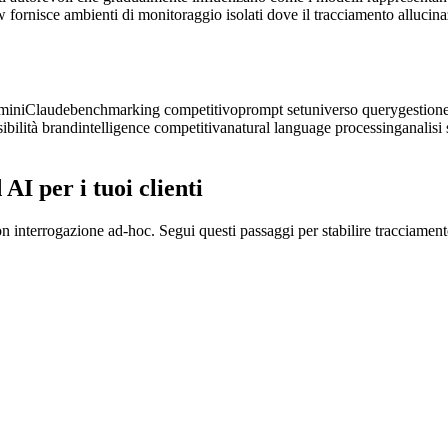
 fornisce ambienti di monitoraggio isolati dove il tracciamento allucin
mini
Claude
benchmarking competitivo
prompt set
universo query
gestion
sibilità brand
intelligence competitiva
natural language processing
analisi
I per i tuoi clienti
n interrogazione ad-hoc. Segui questi passaggi per stabilire tracciament