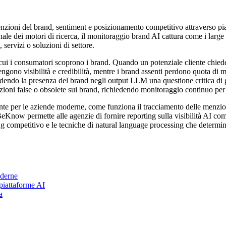
enzioni del brand, sentiment e posizionamento competitivo attraverso p
nale dei motori di ricerca, il monitoraggio brand AI cattura come i lar
servizi o soluzioni di settore.
ui i consumatori scoprono i brand. Quando un potenziale cliente chiede
tengono visibilità e credibilità, mentre i brand assenti perdono quota di
dendo la presenza del brand negli output LLM una questione critica di 
ni false o obsolete sui brand, richiedendo monitoraggio continuo per ide
te per le aziende moderne, come funziona il tracciamento delle menzion
eKnow permette alle agenzie di fornire reporting sulla visibilità AI come
g competitivo e le tecniche di natural language processing che determina
oderne
piattaforme AI
a