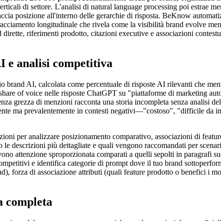
erticali di settore. L'analisi di natural language processing poi estrae me
traccia posizione all'interno delle gerarchie di risposta. BeKnow automa
racciamento longitudinale che rivela come la visibilità brand evolve ment
d dirette, riferimenti prodotto, citazioni executive e associazioni cont
 e analisi competitiva
o brand AI, calcolata come percentuale di risposte AI rilevanti che me
 share of voice nelle risposte ChatGPT su "piattaforme di marketing auto
enza grezza di menzioni racconta una storia incompleta senza analisi del 
te ma prevalentemente in contesti negativi—"costoso", "difficile da im
nzioni per analizzare posizionamento comparativo, associazioni di featu
 descrizioni più dettagliate e quali vengono raccomandati per scenari sp
vono attenzione sproporzionata comparati a quelli sepolti in paragrafi 
mpetitivi e identifica categorie di prompt dove il tuo brand sottoperfo
nd), forza di associazione attributi (quali feature prodotto o benefici i
ra completa