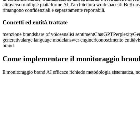
attraverso multiple piattaforme AI, l'architettura workspace di BeKnow
rimangono confidenziali e separatamente reportabili.
Concetti ed entità trattate
menzione brand
share of voice
analisi sentiment
ChatGPT
Perplexity
Ge
generativa
large language model
answer engine
riconoscimento entità
vi
brand
Come implementare il monitoraggio brand A
Il monitoraggio brand AI efficace richiede metodologia sistematica, no