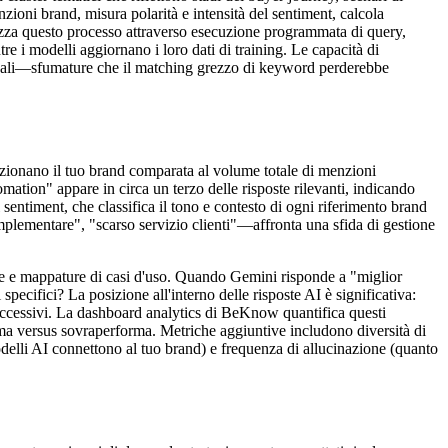
nzioni brand, misura polarità e intensità del sentiment, calcola
tizza questo processo attraverso esecuzione programmata di query,
re i modelli aggiornano i loro dati di training. Le capacità di
estuali—sfumature che il matching grezzo di keyword perderebbe
nzionano il tuo brand comparata al volume totale di menzioni
mation" appare in circa un terzo delle risposte rilevanti, indicando
sentiment, che classifica il tono e contesto di ogni riferimento brand
plementare", "scarso servizio clienti"—affronta una sfida di gestione
re e mappature di casi d'uso. Quando Gemini risponde a "miglior
ecifici? La posizione all'interno delle risposte AI è significativa:
successivi. La dashboard analytics di BeKnow quantifica questi
rma versus sovraperforma. Metriche aggiuntive includono diversità di
 modelli AI connettono al tuo brand) e frequenza di allucinazione (quanto