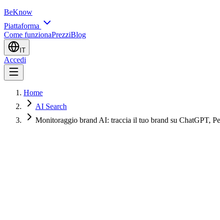
BeKnow
Piattaforma
Come funziona
Prezzi
Blog
IT
Accedi
Home
AI Search
Monitoraggio brand AI: traccia il tuo brand su ChatGPT, P