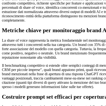
confronto competitivo, richieste specifiche per feature e applicazioni v
percentuali di share of voice, identifica concorrenti co-menzionati e 
estrazione dati normalizzata attraverso diversi output di modelli AI e t
riconoscimento entità della piattaforma distinguono tra menzioni bran
completamente.
Metriche chiave per monitoraggio brand AI
La share of voice rappresenta la metrica fondamentale nel monitoraggi
attraverso tutti i concorrenti nella tua categoria. Un brand con 35% di
forte associazione del modello con quella categoria. Tuttavia, la frequ
come positivo, negativo o neutrale. Un brand menzionato frequentemen
reputazione nonostante alta visibilità.
Il benchmarking competitivo si estende oltre semplici conteggi di me
CRM per piccole imprese", quali brand appaiono primi, quali ricevono le
brand menzionati nella frase di apertura di una risposta ChatGPT rice
vantaggi posizionali, traccia cambiamenti mese-su-mese nei ranking co
citazione (quanti tipi diversi di query attivano la menzione del tuo bra
spesso i modelli generano informazioni false sulle tue offerte).
Costruire prompt set efficaci per copertu