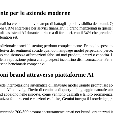
nte per le aziende moderne
ali ha creato un nuovo campo di battaglia per la visibilità del brand. Q
CRM enterprise per servizi finanziari", i brand menzionati in quelle ri
lta assistenti AI durante la ricerca di fornitori, con il 34% che prende d
eration set.
tradizionale e social listening perdono completamente. Primo, lo spostam
la deriva del sentiment accade quando i language model perpetuano perce
 con sicurezza affermazioni false sui tuoi prodotti, prezzi o capacità. 
lla reputazione prima che i prospect incontrino disinformazione. Per ag
t set e benchmark competitivi.
oni brand attraverso piattaforme AI
hiede interrogazione sistematica di language model usando prompt set ac
d AI coinvolge l'invio di centinaia di query in linguaggio naturale attr
d appaiono nelle risposte, come vengono descritti e la loro prominenza re
fatizza fonti recenti e citazioni esplicite, Gemini integra il knowledg
prende 200-500 prompt accuratamente creati per brand, organizzati in cl