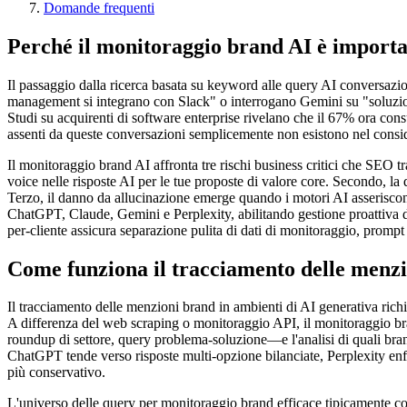
Domande frequenti
Perché il monitoraggio brand AI è importa
Il passaggio dalla ricerca basata su keyword alle query AI conversazion
management si integrano con Slack" o interrogano Gemini su "soluzioni 
Studi su acquirenti di software enterprise rivelano che il 67% ora consu
assenti da queste conversazioni semplicemente non esistono nel consid
Il monitoraggio brand AI affronta tre rischi business critici che SEO 
voice nelle risposte AI per le tue proposte di valore core. Secondo, 
Terzo, il danno da allucinazione emerge quando i motori AI asseriscono
ChatGPT, Claude, Gemini e Perplexity, abilitando gestione proattiva de
per-cliente assicura separazione pulita di dati di monitoraggio, promp
Come funziona il tracciamento delle menzi
Il tracciamento delle menzioni brand in ambienti di AI generativa ric
A differenza del web scraping o monitoraggio API, il monitoraggio bran
roundup di settore, query problema-soluzione—e l'analisi di quali bran
ChatGPT tende verso risposte multi-opzione bilanciate, Perplexity en
più conservativo.
L'universo delle query per monitoraggio brand efficace tipicamente com