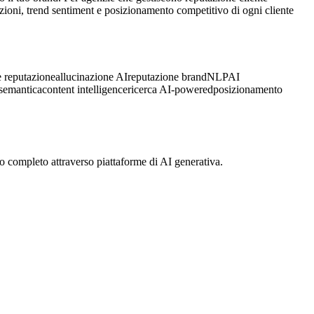
azioni, trend sentiment e posizionamento competitivo di ogni cliente
e reputazione
allucinazione AI
reputazione brand
NLP
AI
 semantica
content intelligence
ricerca AI-powered
posizionamento
o completo attraverso piattaforme di AI generativa.