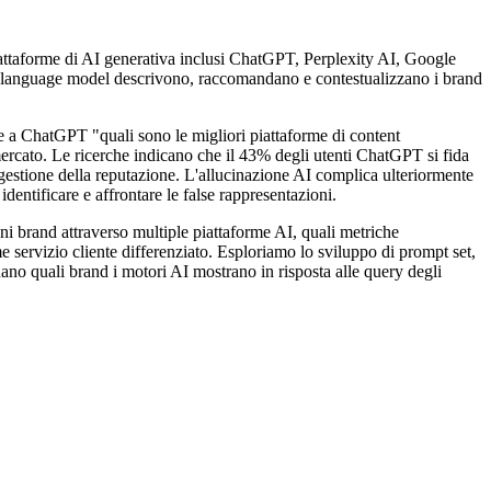
iattaforme di AI generativa inclusi ChatGPT, Perplexity AI, Google
ge language model descrivono, raccomandano e contestualizzano i brand
 a ChatGPT "quali sono le migliori piattaforme di content
 mercato. Le ricerche indicano che il 43% degli utenti ChatGPT si fida
gestione della reputazione. L'allucinazione AI complica ulteriormente
ntificare e affrontare le false rappresentazioni.
i brand attraverso multiple piattaforme AI, quali metriche
 servizio cliente differenziato. Esploriamo lo sviluppo di prompt set,
no quali brand i motori AI mostrano in risposta alle query degli