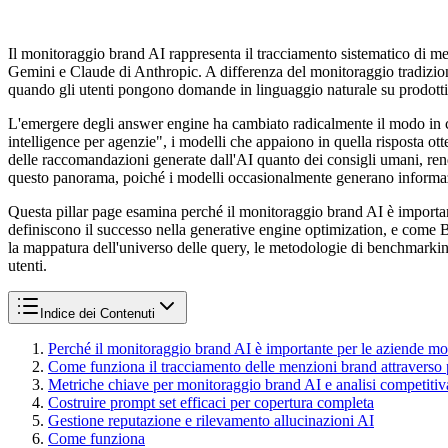
Il monitoraggio brand AI rappresenta il tracciamento sistematico di m
Gemini e Claude di Anthropic. A differenza del monitoraggio tradizio
quando gli utenti pongono domande in linguaggio naturale su prodotti, 
L'emergere degli answer engine ha cambiato radicalmente il modo in c
intelligence per agenzie", i modelli che appaiono in quella risposta ot
delle raccomandazioni generate dall'AI quanto dei consigli umani, ren
questo panorama, poiché i modelli occasionalmente generano informazio
Questa pillar page esamina perché il monitoraggio brand AI è importan
definiscono il successo nella generative engine optimization, e come B
la mappatura dell'universo delle query, le metodologie di benchmarkin
utenti.
Indice dei Contenuti
Perché il monitoraggio brand AI è importante per le aziende m
Come funziona il tracciamento delle menzioni brand attraverso 
Metriche chiave per monitoraggio brand AI e analisi competitiv
Costruire prompt set efficaci per copertura completa
Gestione reputazione e rilevamento allucinazioni AI
Come funziona