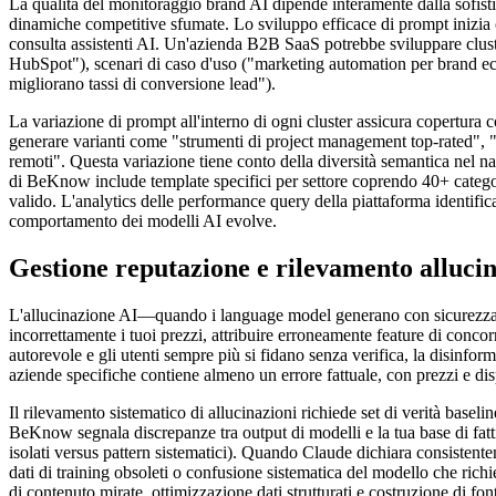
La qualità del monitoraggio brand AI dipende interamente dalla sofist
dinamiche competitive sfumate. Lo sviluppo efficace di prompt inizia c
consulta assistenti AI. Un'azienda B2B SaaS potrebbe sviluppare cluste
HubSpot"), scenari di caso d'uso ("marketing automation per brand ec
migliorano tassi di conversione lead").
La variazione di prompt all'interno di ogni cluster assicura copertur
generare varianti come "strumenti di project management top-rated", 
remoti". Questa variazione tiene conto della diversità semantica nel n
di BeKnow include template specifici per settore coprendo 40+ catego
valido. L'analytics delle performance query della piattaforma identific
comportamento dei modelli AI evolve.
Gestione reputazione e rilevamento allucin
L'allucinazione AI—quando i language model generano con sicurezza i
incorrettamente i tuoi prezzi, attribuire erroneamente feature di concor
autorevole e gli utenti sempre più si fidano senza verifica, la disinfo
aziende specifiche contiene almeno un errore fattuale, con prezzi e dis
Il rilevamento sistematico di allucinazioni richiede set di verità base
BeKnow segnala discrepanze tra output di modelli e la tua base di fatti 
isolati versus pattern sistematici). Quando Claude dichiara consistent
dati di training obsoleti o confusione sistematica del modello che rich
di contenuto mirate, ottimizzazione dati strutturati e costruzione di f