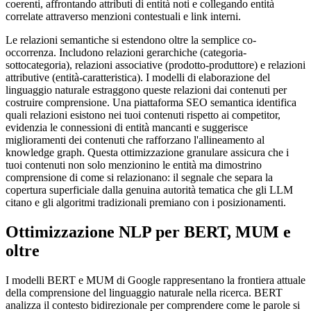
coerenti, affrontando attributi di entità noti e collegando entità
correlate attraverso menzioni contestuali e link interni.
Le relazioni semantiche si estendono oltre la semplice co-
occorrenza. Includono relazioni gerarchiche (categoria-
sottocategoria), relazioni associative (prodotto-produttore) e relazioni
attributive (entità-caratteristica). I modelli di elaborazione del
linguaggio naturale estraggono queste relazioni dai contenuti per
costruire comprensione. Una piattaforma SEO semantica identifica
quali relazioni esistono nei tuoi contenuti rispetto ai competitor,
evidenzia le connessioni di entità mancanti e suggerisce
miglioramenti dei contenuti che rafforzano l'allineamento al
knowledge graph. Questa ottimizzazione granulare assicura che i
tuoi contenuti non solo menzionino le entità ma dimostrino
comprensione di come si relazionano: il segnale che separa la
copertura superficiale dalla genuina autorità tematica che gli LLM
citano e gli algoritmi tradizionali premiano con i posizionamenti.
Ottimizzazione NLP per BERT, MUM e
oltre
I modelli BERT e MUM di Google rappresentano la frontiera attuale
della comprensione del linguaggio naturale nella ricerca. BERT
analizza il contesto bidirezionale per comprendere come le parole si