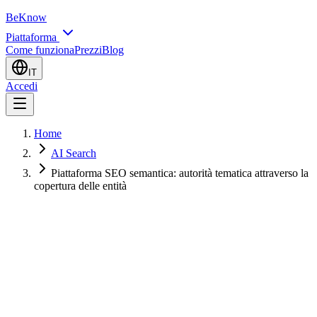
BeKnow
Piattaforma
Come funziona
Prezzi
Blog
IT
Accedi
Home
AI Search
Piattaforma SEO semantica: autorità tematica attraverso la
copertura delle entità