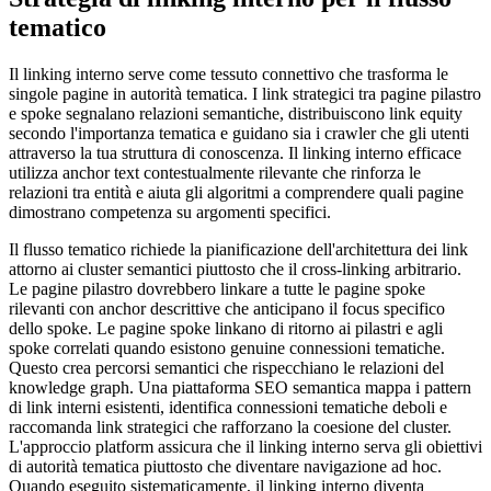
tematico
Il linking interno serve come tessuto connettivo che trasforma le
singole pagine in autorità tematica. I link strategici tra pagine pilastro
e spoke segnalano relazioni semantiche, distribuiscono link equity
secondo l'importanza tematica e guidano sia i crawler che gli utenti
attraverso la tua struttura di conoscenza. Il linking interno efficace
utilizza anchor text contestualmente rilevante che rinforza le
relazioni tra entità e aiuta gli algoritmi a comprendere quali pagine
dimostrano competenza su argomenti specifici.
Il flusso tematico richiede la pianificazione dell'architettura dei link
attorno ai cluster semantici piuttosto che il cross-linking arbitrario.
Le pagine pilastro dovrebbero linkare a tutte le pagine spoke
rilevanti con anchor descrittive che anticipano il focus specifico
dello spoke. Le pagine spoke linkano di ritorno ai pilastri e agli
spoke correlati quando esistono genuine connessioni tematiche.
Questo crea percorsi semantici che rispecchiano le relazioni del
knowledge graph. Una piattaforma SEO semantica mappa i pattern
di link interni esistenti, identifica connessioni tematiche deboli e
raccomanda link strategici che rafforzano la coesione del cluster.
L'approccio platform assicura che il linking interno serva gli obiettivi
di autorità tematica piuttosto che diventare navigazione ad hoc.
Quando eseguito sistematicamente, il linking interno diventa