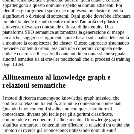
appartengono a questo dominio rispetto ai domini adiacenti. Poi
identifica gli argomenti spoke che rappresentano cluster di entità
significativi o divisioni di sottotemi. Ogni spoke dovrebbe affrontare
un intento utente distinto mentre rinforza l'autorità del pilastro
attraverso rilevanza contestuale e flusso di link equity. Una
piattaforma SEO semantica automatizza la generazione di mappe
tematiche, suggerisce argomenti spoke basati sull'analisi delle entità
e monitora la completezza dei cluster. Questo approccio sistematico
previene contenuti orfani, assicura una copertura completa delle
entità e costruisce il tessuto di contenuti interconnessi che segnala
autorità tematica sia ai crawler tradizionali che ai processi di training
degli LLM.
Allineamento al knowledge graph e
relazioni semantiche
I motori di ricerca mantengono knowledge graph massicci che
codificano relazioni tra entità, attributi e connessioni contestuali.
Quando i tuoi contenuti si allineano con queste strutture di
conoscenza, diventa più facile per gli algoritmi classificare,
comprendere e recuperare. L'allineamento al knowledge graph
significa strutturare i contenuti per riflettere le relazioni tra entità che
i motori di ricerca già riconoscono: utilizzando nomi di entità