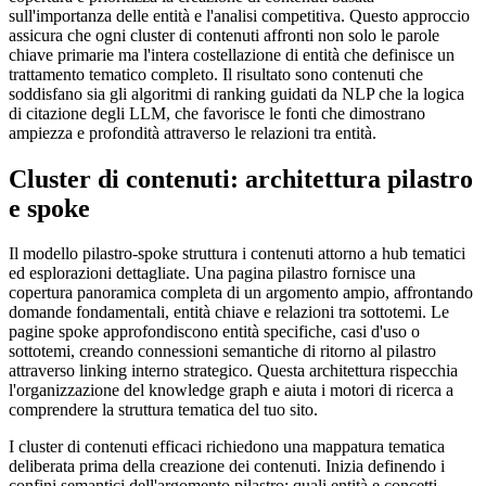
sull'importanza delle entità e l'analisi competitiva. Questo approccio
assicura che ogni cluster di contenuti affronti non solo le parole
chiave primarie ma l'intera costellazione di entità che definisce un
trattamento tematico completo. Il risultato sono contenuti che
soddisfano sia gli algoritmi di ranking guidati da NLP che la logica
di citazione degli LLM, che favorisce le fonti che dimostrano
ampiezza e profondità attraverso le relazioni tra entità.
Cluster di contenuti: architettura pilastro
e spoke
Il modello pilastro-spoke struttura i contenuti attorno a hub tematici
ed esplorazioni dettagliate. Una pagina pilastro fornisce una
copertura panoramica completa di un argomento ampio, affrontando
domande fondamentali, entità chiave e relazioni tra sottotemi. Le
pagine spoke approfondiscono entità specifiche, casi d'uso o
sottotemi, creando connessioni semantiche di ritorno al pilastro
attraverso linking interno strategico. Questa architettura rispecchia
l'organizzazione del knowledge graph e aiuta i motori di ricerca a
comprendere la struttura tematica del tuo sito.
I cluster di contenuti efficaci richiedono una mappatura tematica
deliberata prima della creazione dei contenuti. Inizia definendo i
confini semantici dell'argomento pilastro: quali entità e concetti