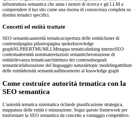
infrastruttura semantica che aiuta i motori di ricerca e gli LLM a
comprendere il tuo sito come una risorsa di conoscenza completa su
domini tematici specifici.
Concetti ed entità trattate
SEO semantica
autorità tematica
copertura delle entità
cluster di
contenuti
pagina pilastro
pagina spoke
knowledge
graph
NLP
BERT
MUM
LLM
mappa tematica
linking interno
SEO
contestuale
entità nominate
relazioni semantiche
estrazione di
entità
rilevanza tematica
architettura dei contenuti
segnali
semantici
elaborazione del linguaggio naturale
topic modeling
attributi
delle entità
densità semantica
allineamento al knowledge graph
Come costruire autorità tematica con la
SEO semantica
L'autorità tematica sistematica richiede pianificazione strategica,
mappatura delle entità e misurazione. Segui questo framework per
trasformare la SEO semantica da concetto a vantaggio competitivo.