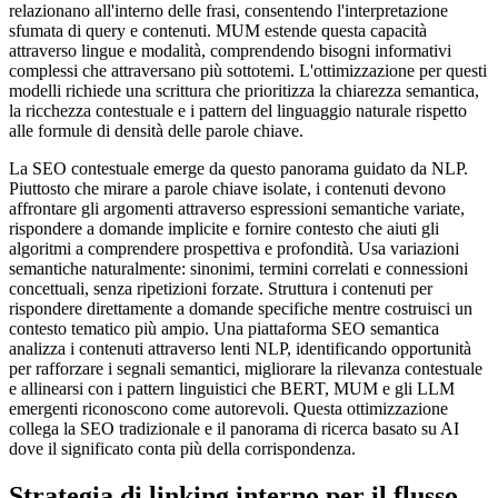
relazionano all'interno delle frasi, consentendo l'interpretazione
sfumata di query e contenuti. MUM estende questa capacità
attraverso lingue e modalità, comprendendo bisogni informativi
complessi che attraversano più sottotemi. L'ottimizzazione per questi
modelli richiede una scrittura che prioritizza la chiarezza semantica,
la ricchezza contestuale e i pattern del linguaggio naturale rispetto
alle formule di densità delle parole chiave.
La SEO contestuale emerge da questo panorama guidato da NLP.
Piuttosto che mirare a parole chiave isolate, i contenuti devono
affrontare gli argomenti attraverso espressioni semantiche variate,
rispondere a domande implicite e fornire contesto che aiuti gli
algoritmi a comprendere prospettiva e profondità. Usa variazioni
semantiche naturalmente: sinonimi, termini correlati e connessioni
concettuali, senza ripetizioni forzate. Struttura i contenuti per
rispondere direttamente a domande specifiche mentre costruisci un
contesto tematico più ampio. Una piattaforma SEO semantica
analizza i contenuti attraverso lenti NLP, identificando opportunità
per rafforzare i segnali semantici, migliorare la rilevanza contestuale
e allinearsi con i pattern linguistici che BERT, MUM e gli LLM
emergenti riconoscono come autorevoli. Questa ottimizzazione
collega la SEO tradizionale e il panorama di ricerca basato su AI
dove il significato conta più della corrispondenza.
Strategia di linking interno per il flusso