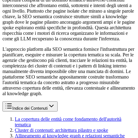
interconnessi che affrontano entità, sottotemi e intenti degli utenti a
ogni livello. Piuttosto che pagine isolate che mirano a singole parole
chiave, la SEO semantica costruisce strutture simili a knowledge
graph dove le pagine pilastro ancoraggio argomenti ampi e le pagine
spoke esplorano entità specifiche in profondità. Questa architettura
rispecchia come i motori di ricerca organizzano le informazioni e
come gli LLM recuperano la conoscenza durante l'inferenza.
L'approccio platform alla SEO semantica fornisce l'infrastruttura per
pianificare, eseguire e misurare la copertura tematica su scala. Per le
agenzie che gestiscono più clienti, tracciare le relazioni tra entità, la
completezza dei cluster di contenuti e i pattern di linking interno
manualmente diventa impossibile oltre una manciata di domini. Le
piattaforme SEO semantiche appositamente costruite trasformano
l'autorità tematica da concetto astratto a progresso misurabile
attraverso copertura delle entità, rilevanza contestuale e allineamento
al knowledge graph.
Indice dei Contenuti
La copertura delle entità come fondamento dell'autorità
tematica
Cluster di contenuti: architettura pilastro e spoke
Allineamento al knowledge graph e relazioni semantiche