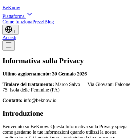
BeKnow
Piattaforma
Come funziona
Prezzi
Blog
IT
Accedi
Informativa sulla Privacy
Ultimo aggiornamento: 30 Gennaio 2026
Titolare del trattamento:
Marco Salvo — Via Giovanni Falcone
75, Isola delle Femmine (PA)
Contatto:
info@beknow.io
Introduzione
Benvenuto su BeKnow. Questa Informativa sulla Privacy spiega
come gestiamo le tue informazioni quando utilizzi la nostra
applicazione. Ci impegniamo a proteggere la tua privacy e a