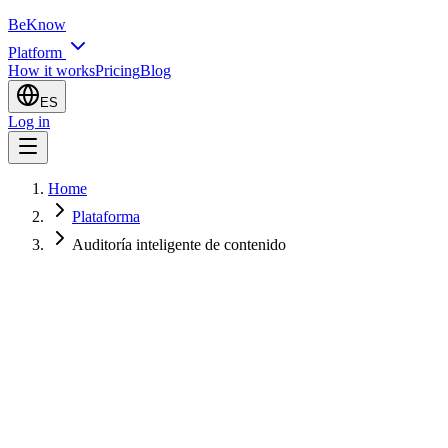
BeKnow
Platform
How it works
Pricing
Blog
ES
Log in
Home
Plataforma
Auditoría inteligente de contenido