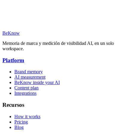
Semantic Fanout Engine en acción
NLP scoring y fact-checking live
Publicación WordPress one-click
Calibración de voz Brand DNA
BeKnow
Memoria de marca y medición de visibilidad AI, en un solo
workspace.
Platform
Brand memory
AI measurement
BeKnow inside your AI
Content plan
Integrations
Recursos
How it works
Pricing
Blog