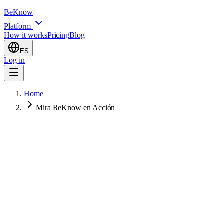
BeKnow
Platform
How it works
Pricing
Blog
ES
Log in
Home
Mira BeKnow en Acción
Recorrido completo de la plataforma