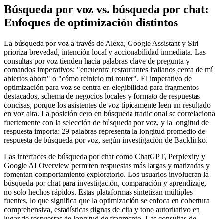
Búsqueda por voz vs. búsqueda por chat:
Enfoques de optimización distintos
La búsqueda por voz a través de Alexa, Google Assistant y Siri
prioriza brevedad, intención local y accionabilidad inmediata. Las
consultas por voz tienden hacia palabras clave de pregunta y
comandos imperativos: "encuentra restaurantes italianos cerca de mí
abiertos ahora" o "cómo reinicio mi router". El imperativo de
optimización para voz se centra en elegibilidad para fragmentos
destacados, schema de negocios locales y formato de respuestas
concisas, porque los asistentes de voz típicamente leen un resultado
en voz alta. La posición cero en búsqueda tradicional se correlaciona
fuertemente con la selección de búsqueda por voz, y la longitud de
respuesta importa: 29 palabras representa la longitud promedio de
respuesta de búsqueda por voz, según investigación de Backlinko.
Las interfaces de búsqueda por chat como ChatGPT, Perplexity y
Google AI Overview permiten respuestas más largas y matizadas y
fomentan comportamiento exploratorio. Los usuarios involucran la
búsqueda por chat para investigación, comparación y aprendizaje,
no solo hechos rápidos. Estas plataformas sintetizan múltiples
fuentes, lo que significa que la optimización se enfoca en cobertura
comprehensiva, estadísticas dignas de cita y tono autoritativo en
lugar de respuestas de longitud de fragmento. Las consultas de