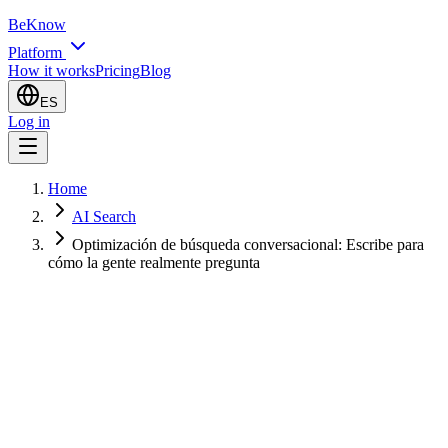
BeKnow
Platform
How it works
Pricing
Blog
ES
Log in
Home
AI Search
Optimización de búsqueda conversacional: Escribe para
cómo la gente realmente pregunta