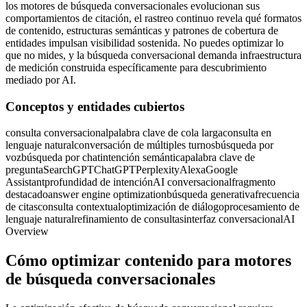
los motores de búsqueda conversacionales evolucionan sus
comportamientos de citación, el rastreo continuo revela qué formatos
de contenido, estructuras semánticas y patrones de cobertura de
entidades impulsan visibilidad sostenida. No puedes optimizar lo
que no mides, y la búsqueda conversacional demanda infraestructura
de medición construida específicamente para descubrimiento
mediado por AI.
Conceptos y entidades cubiertos
consulta conversacional
palabra clave de cola larga
consulta en
lenguaje natural
conversación de múltiples turnos
búsqueda por
voz
búsqueda por chat
intención semántica
palabra clave de
pregunta
SearchGPT
ChatGPT
Perplexity
Alexa
Google
Assistant
profundidad de intención
AI conversacional
fragmento
destacado
answer engine optimization
búsqueda generativa
frecuencia
de citas
consulta contextual
optimización de diálogo
procesamiento de
lenguaje natural
refinamiento de consultas
interfaz conversacional
AI
Overview
Cómo optimizar contenido para motores
de búsqueda conversacionales