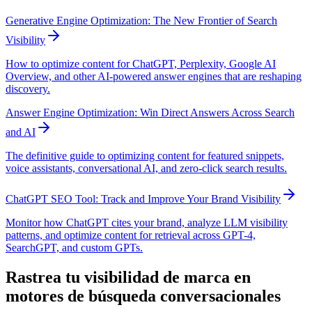
Generative Engine Optimization: The New Frontier of Search
Visibility
How to optimize content for ChatGPT, Perplexity, Google AI
Overview, and other AI-powered answer engines that are reshaping
discovery.
Answer Engine Optimization: Win Direct Answers Across Search
and AI
The definitive guide to optimizing content for featured snippets,
voice assistants, conversational AI, and zero-click search results.
ChatGPT SEO Tool: Track and Improve Your Brand Visibility
Monitor how ChatGPT cites your brand, analyze LLM visibility
patterns, and optimize content for retrieval across GPT-4,
SearchGPT, and custom GPTs.
Rastrea tu visibilidad de marca en
motores de búsqueda conversacionales