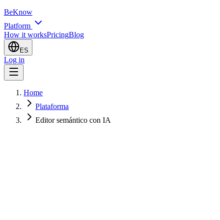
BeKnow
Platform
How it works
Pricing
Blog
ES
Log in
Home
Plataforma
Editor semántico con IA