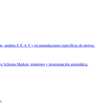
o, análisis E-E-A-T y recomendaciones específicas de mejora.
uye Schema Markup, imágenes y programación automática.
e.